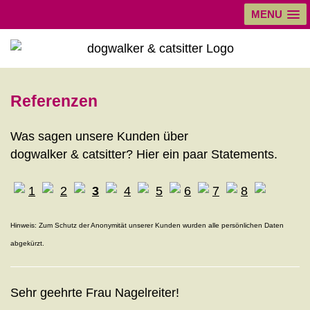
MENU
Referenzen
Was sagen unsere Kunden über
dogwalker & catsitter? Hier ein paar Statements.
1
2
3
4
5
6
7
8
Hinweis: Zum Schutz der Anonymität unserer Kunden wurden alle persönlichen Daten
abgekürzt.
Sehr geehrte Frau Nagelreiter!